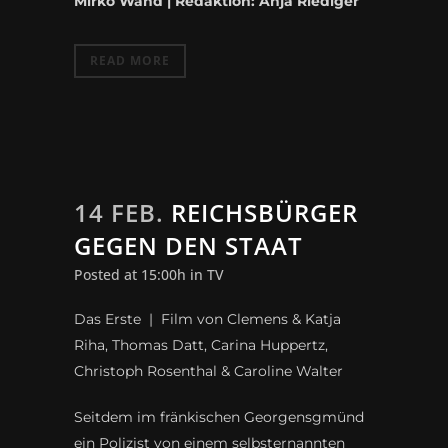
Mirko Wand | Redaktion: Anja Riediger
READ MORE
14 FEB.
REICHSBÜRGER
GEGEN DEN STAAT
Posted at 15:00h
in
TV
Das Erste | Film von Clemens & Katja
Riha, Thomas Datt, Carina Huppertz
,
Christoph Rosenthal &
Caroline Walter
Seitdem im fränkischen Georgensgmünd
ein Polizist von einem selbsternannten